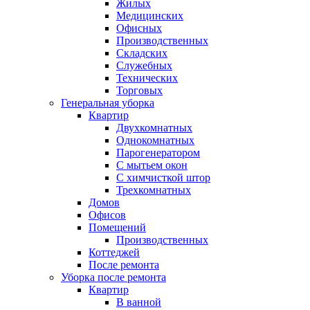
Жилых
Медицинских
Офисных
Производственных
Складских
Служебных
Технических
Торговых
Генеральная уборка
Квартир
Двухкомнатных
Однокомнатных
Парогенератором
С мытьем окон
С химчисткой штор
Трехкомнатных
Домов
Офисов
Помещений
Производственных
Коттеджей
После ремонта
Уборка после ремонта
Квартир
В ванной