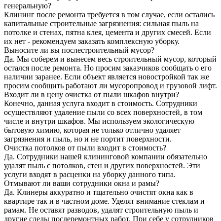
генеральную?
Клининг после ремонта требуется в том случае, если остались
капитальные строительные загрязнения: сильная пыль на
потолке и стенах, пятна клея, цемента и других смесей. Если
их нет - рекомендуем заказать комплексную уборку.
Выносите ли вы послестроительный мусор?
Да. Мы соберем и вынесем весь строительный мусор, который
остался после ремонта. Но просим заказчиков сообщать о его
наличии заранее. Если объект является новостройкой так же
просим сообщить работают ли мусоропровод и грузовой лифт.
Входит ли в цену очистка от пыли шкафов внутри?
Конечно, данная услуга входит в стоимость. Сотрудники
осуществляют удаление пыли со всех поверхностей, в том
числе и внутри шкафов. Мы используем экологическую
бытовую химию, которая не только отлично удаляет
загрязнения и пыль, но и не портит поверхности.
Очистка потолков от пыли входит в стоимость?
Да. Сотрудники нашей клининговой компании обязательно
удалят пыль с потолков, стен и других поверхностей. Эти
услуги входят в расценки на уборку данного типа.
Отмывают ли ваши сотрудники окна и рамы?
Да. Клинеры аккуратно и тщательно очистят окна как в
квартире так и в частном доме. Уделят внимание стеклам и
рамам. Не оставят разводов, удалят строительную пыль и
другие следы послеремонтных работ. При себе у сотрудников