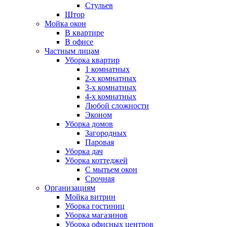
Стульев
Штор
Мойка окон
В квартире
В офисе
Частным лицам
Уборка квартир
1 комнатных
2-х комнатных
3-х комнатных
4-х комнатных
Любой сложности
Эконом
Уборка домов
Загородных
Паровая
Уборка дач
Уборка коттеджей
С мытьем окон
Срочная
Организациям
Мойка витрин
Уборка гостиниц
Уборка магазинов
Уборка офисных центров