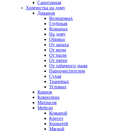
Санитарная
Химчистка на дому
Диванов
Велюровых
Глубокая
Кожаных
На дому
Обивки
От запаха
От мочи
От пыли
От пятен
От табачного дыма
Пароочистителем
Сухая
Тканевых
Угловых
Ковров
Ковролина
Матрасов
Мебели
Кожаной
Кресел
Кроватей
Мягкой