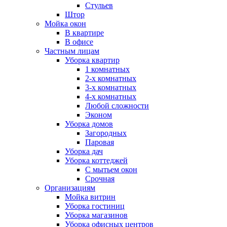
Стульев
Штор
Мойка окон
В квартире
В офисе
Частным лицам
Уборка квартир
1 комнатных
2-х комнатных
3-х комнатных
4-х комнатных
Любой сложности
Эконом
Уборка домов
Загородных
Паровая
Уборка дач
Уборка коттеджей
С мытьем окон
Срочная
Организациям
Мойка витрин
Уборка гостиниц
Уборка магазинов
Уборка офисных центров