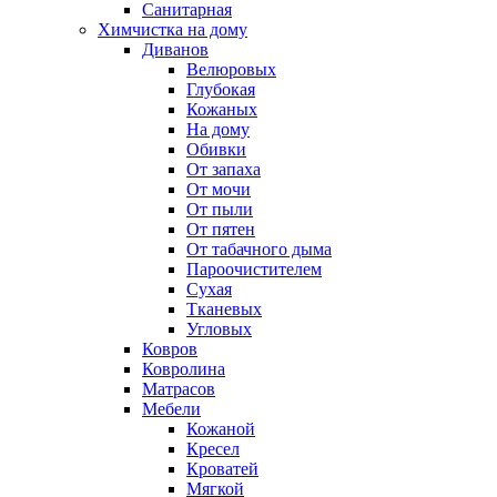
Санитарная
Химчистка на дому
Диванов
Велюровых
Глубокая
Кожаных
На дому
Обивки
От запаха
От мочи
От пыли
От пятен
От табачного дыма
Пароочистителем
Сухая
Тканевых
Угловых
Ковров
Ковролина
Матрасов
Мебели
Кожаной
Кресел
Кроватей
Мягкой