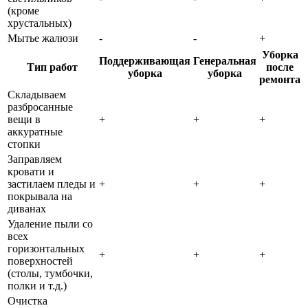
(кроме
хрустальных)
Мытье жалюзи
-
-
+
Уборка
Поддерживающая
Генеральная
Тип работ
после
уборка
уборка
ремонта
Складываем
разбросанные
вещи в
+
+
+
аккуратные
стопки
Заправляем
кровати и
застилаем пледы и
+
+
+
покрывала на
диванах
Удаление пыли со
всех
горизонтальных
+
+
+
поверхностей
(столы, тумбочки,
полки и т.д.)
Очистка