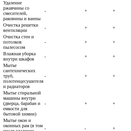
Удаление
ржавчины со
-
+
+
смесителей,
раковины и ванны
Очистка решетки
-
+
+
вентиляции
Очистка стен и
потолков
-
+
+
пылесосом
Влажная уборка
-
+
+
внутри шкафов
Мытье
сантехнических
труб,
-
+
+
полотенцесушителя
и радиаторов
Мытье стиральной
машины внутри
(дверца, барабан и
-
+
+
емкости для
бытовой химии)
Мытье окон и
оконных рам (в том
-
-
+
числе удаление