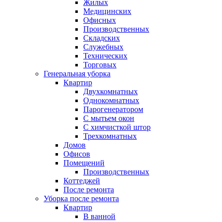
Жилых
Медицинских
Офисных
Производственных
Складских
Служебных
Технических
Торговых
Генеральная уборка
Квартир
Двухкомнатных
Однокомнатных
Парогенератором
С мытьем окон
С химчисткой штор
Трехкомнатных
Домов
Офисов
Помещений
Производственных
Коттеджей
После ремонта
Уборка после ремонта
Квартир
В ванной