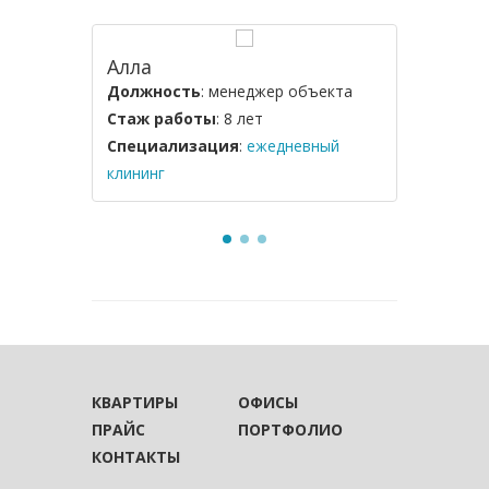
Алла
Елена
Должность
: менеджер объекта
Должнос
Стаж работы
: 8 лет
Стаж ра
Специализация
:
ежедневный
Специал
клининг
производ
КВАРТИРЫ
ОФИСЫ
ПРАЙС
ПОРТФОЛИО
КОНТАКТЫ