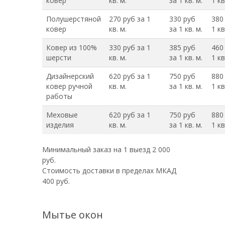
ковер
кв. м.
за 1 кв. м.
1 кв
Полушерстяной
270 руб за 1
330 руб
380
ковер
кв. м.
за 1 кв. м.
1 кв
Ковер из 100%
330 руб за 1
385 руб
460
шерсти
кв. м.
за 1 кв. м.
1 кв
Дизайнерский
620 руб за 1
750 руб
880
ковер ручной
кв. м.
за 1 кв. м.
1 кв
работы
Меховые
620 руб за 1
750 руб
880
изделия
кв. м.
за 1 кв. м.
1 кв
Минимальный заказ на 1 выезд 2 000
руб.
Стоимость доставки в пределах МКАД
400 руб.
Мытье окон