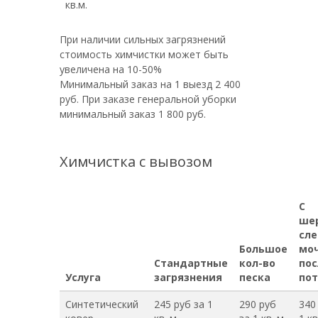
кв.м.
При наличии сильных загрязнений
стоимость химчистки может быть
увеличена на 10-50%
Минимальный заказ на 1 выезд 2 400
руб. При заказе генеральной уборки
минимальный заказ 1 800 руб.
Химчистка с вывозом
С
ше
сл
Большое
моч
Стандартные
кол-во
пос
Услуга
загрязнения
песка
пот
Синтетический
245 руб за 1
290 руб
340