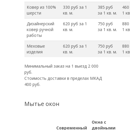
Ковер из 100%
330 руб за 1
385 руб
460
шерсти
кв. м.
за 1 кв. м.
1 кв
Дизайнерский
620 руб за 1
750 руб
880
ковер ручной
кв. м.
за 1 кв. м.
1 кв
работы
Меховые
620 руб за 1
750 руб
880
изделия
кв. м.
за 1 кв. м.
1 кв
Минимальный заказ на 1 выезд 2 000
руб.
Стоимость доставки в пределах МКАД
400 руб.
Мытье окон
Окна с
Современный
двойными