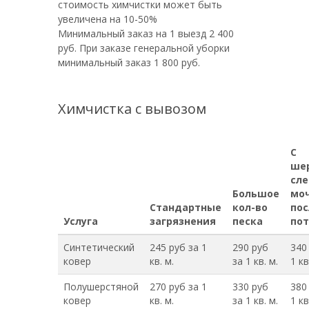
стоимость химчистки может быть
увеличена на 10-50%
Минимальный заказ на 1 выезд 2 400
руб. При заказе генеральной уборки
минимальный заказ 1 800 руб.
Химчистка с вывозом
С
ше
сл
Большое
моч
Стандартные
кол-во
пос
Услуга
загрязнения
песка
пот
Синтетический
245 руб за 1
290 руб
340
ковер
кв. м.
за 1 кв. м.
1 кв
Полушерстяной
270 руб за 1
330 руб
380
ковер
кв. м.
за 1 кв. м.
1 кв