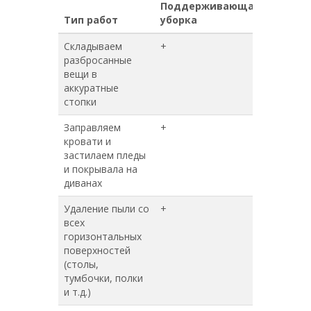
Поддерживающая
Генера
Тип работ
уборка
уборка
Складываем
+
+
разбросанные
вещи в
аккуратные
стопки
Заправляем
+
+
кровати и
застилаем пледы
и покрывала на
диванах
Удаление пыли со
+
+
всех
горизонтальных
поверхностей
(столы,
тумбочки, полки
и т.д.)