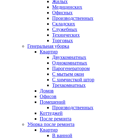
Жилых
Медицинских
Офисных
Производственных
Складских
Служебных
Технических
Торговых
Генеральная уборка
Квартир
Двухкомнатных
Однокомнатных
Парогенератором
С мытьем окон
С химчисткой штор
Трехкомнатных
Домов
Офисов
Помещений
Производственных
Коттеджей
После ремонта
Уборка после ремонта
Квартир
В ванной