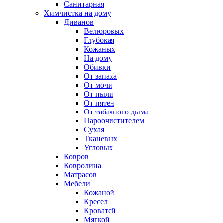
Санитарная
Химчистка на дому
Диванов
Велюровых
Глубокая
Кожаных
На дому
Обивки
От запаха
От мочи
От пыли
От пятен
От табачного дыма
Пароочистителем
Сухая
Тканевых
Угловых
Ковров
Ковролина
Матрасов
Мебели
Кожаной
Кресел
Кроватей
Мягкой