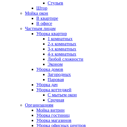
Стульев
Штор
Мойка окон
В квартире
В офисе
Частным лицам
Уборка квартир
1 комнатных
2-х комнатных
3-х комнатных
4-х комнатных
Любой сложности
Эконом
Уборка домов
Загородных
Паровая
Уборка дач
Уборка коттеджей
С мытьем окон
Срочная
Организациям
Мойка витрин
Уборка гостиниц
Уборка магазинов
Уборка офисных центров