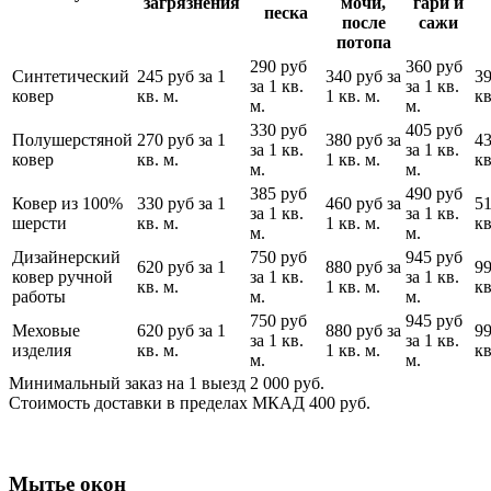
загрязнения
мочи,
гари и
песка
после
сажи
потопа
290 руб
360 руб
Синтетический
245 руб за 1
340 руб за
39
за 1 кв.
за 1 кв.
ковер
кв. м.
1 кв. м.
кв
м.
м.
330 руб
405 руб
Полушерстяной
270 руб за 1
380 руб за
43
за 1 кв.
за 1 кв.
ковер
кв. м.
1 кв. м.
кв
м.
м.
385 руб
490 руб
Ковер из 100%
330 руб за 1
460 руб за
51
за 1 кв.
за 1 кв.
шерсти
кв. м.
1 кв. м.
кв
м.
м.
Дизайнерский
750 руб
945 руб
620 руб за 1
880 руб за
99
ковер ручной
за 1 кв.
за 1 кв.
кв. м.
1 кв. м.
кв
работы
м.
м.
750 руб
945 руб
Меховые
620 руб за 1
880 руб за
99
за 1 кв.
за 1 кв.
изделия
кв. м.
1 кв. м.
кв
м.
м.
Минимальный заказ на 1 выезд 2 000 руб.
Стоимость доставки в пределах МКАД 400 руб.
Мытье окон