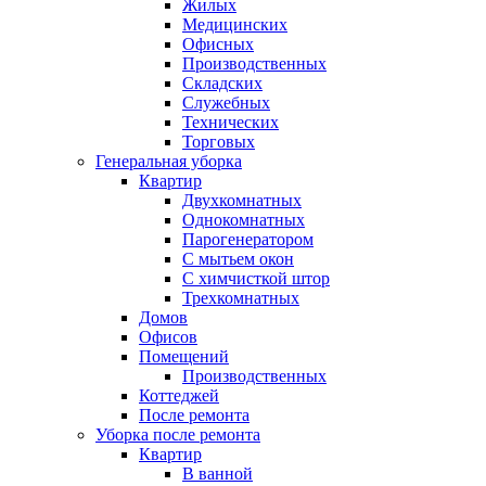
Жилых
Медицинских
Офисных
Производственных
Складских
Служебных
Технических
Торговых
Генеральная уборка
Квартир
Двухкомнатных
Однокомнатных
Парогенератором
С мытьем окон
С химчисткой штор
Трехкомнатных
Домов
Офисов
Помещений
Производственных
Коттеджей
После ремонта
Уборка после ремонта
Квартир
В ванной