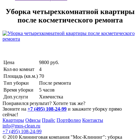
Уборка четырехкомнатной квартиры
после косметического ремонта
Цена
9800 pуб.
Кол-во комнат
4
Площадь (кв.м.)
70
Тип уборки
После ремонта
Время уборки
5 часов
Доп.услуги
Химчистка
Понравился результат? Хотите так же?
Звоните на
+7 (495) 108-24-99
и закажите уборку прямо
сейчас!
Квартиры
Офисы
Прайс
Портфолио
Контакты
info@mos-clean.ru
+7 (495) 108-24-99
© 2010 Клининговая компания "Мос-Клининг": уборка