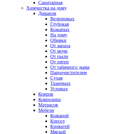
Санитарная
Химчистка на дому
Диванов
Велюровых
Глубокая
Кожаных
На дому
Обивки
От запаха
От мочи
От пыли
От пятен
От табачного дыма
Пароочистителем
Сухая
Тканевых
Угловых
Ковров
Ковролина
Матрасов
Мебели
Кожаной
Кресел
Кроватей
Мягкой