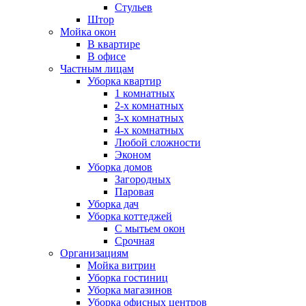
Стульев
Штор
Мойка окон
В квартире
В офисе
Частным лицам
Уборка квартир
1 комнатных
2-х комнатных
3-х комнатных
4-х комнатных
Любой сложности
Эконом
Уборка домов
Загородных
Паровая
Уборка дач
Уборка коттеджей
С мытьем окон
Срочная
Организациям
Мойка витрин
Уборка гостиниц
Уборка магазинов
Уборка офисных центров